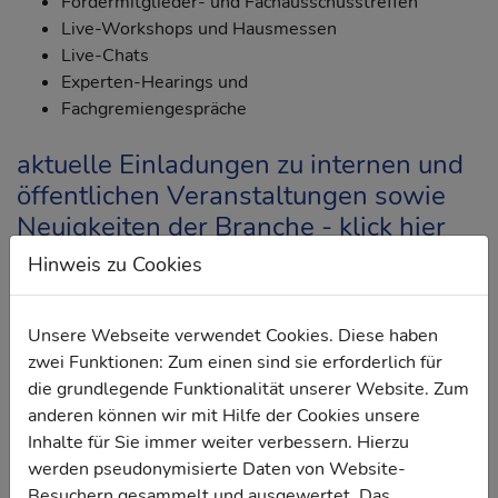
Fördermitglieder- und Fachausschusstreffen
Live-Workshops und Hausmessen
Live-Chats
Experten-Hearings und
Fachgremiengespräche
aktuelle Einladungen zu internen und
öffentlichen Veranstaltungen sowie
Neuigkeiten der Branche - klick hier
Hinweis zu Cookies
Unsere Webseite verwendet Cookies. Diese haben
"bv autoglaser stehen für eine offene und freie
zwei Funktionen: Zum einen sind sie erforderlich für
Kommunikation aller Netzwerkpartner! "
die grundlegende Funktionalität unserer Website. Zum
anderen können wir mit Hilfe der Cookies unsere
Inhalte für Sie immer weiter verbessern. Hierzu
werden pseudonymisierte Daten von Website-
Besuchern gesammelt und ausgewertet. Das