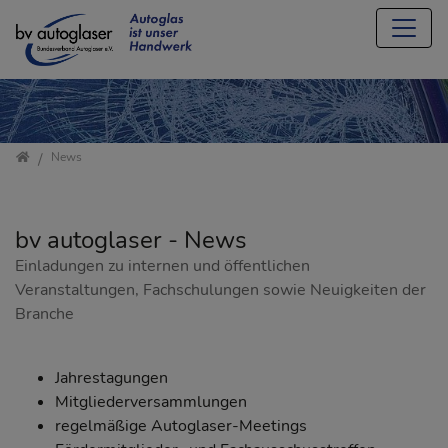
Direkt zur Hauptnavigation springen
Direkt zum Inhalt springen
Jump to sub navigation
Startseite
News
bv autoglaser - News
Einladungen zu internen und öffentlichen
Veranstaltungen, Fachschulungen sowie Neuigkeiten der
Branche
Jahrestagungen
Mitgliederversammlungen
regelmäßige Autoglaser-Meetings