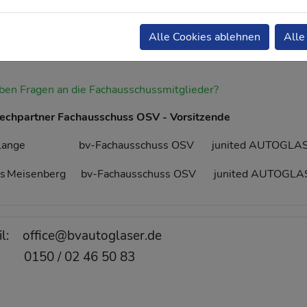
Alle Cookies ablehnen
Alle
aben Fragen an die Fachausschussmitglieder?
echpartner Fachausschuss OSV - Vorsitzende
Lange
bv-Fachausschuss OSV
junited AUTOGLAS
s
Meisenberg
bv-Fachausschuss OSV
junited AUTOGLA
il: office@bvautoglaser.de
 0150 / 02 46 50 83