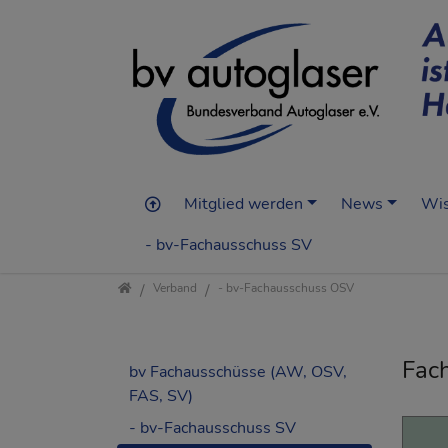
Mitglied werden
News
Wis
.
- bv-Fachausschuss SV
Direkt zur Hauptnavigation springen
Direkt zum Inhalt springen
Jump to sub navigation
Startseite
Verband
- bv-Fachausschuss OSV
Fac
bv Fachausschüsse (AW, OSV,
FAS, SV)
- bv-Fachausschuss SV