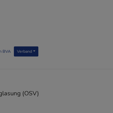
n BVA
Verband
glasung (OSV)