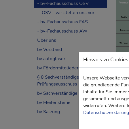
- bv-Fachausschuss OSV
OSV - wir stellen uns vor!
- bv-Fachausschuss FAS
- bv-Fachausschuss AW
Über uns
bv Vorstand
bv autoglaser
Hinweis zu Cookies
bv Fördermitglieder
§ 8 Sachverständigen-
Unsere Webseite verwe
Prüfungsausschuss (SKP)
die grundlegende Funk
Inhalte für Sie imme
bv Sachverständige - Gutachten
gesammelt und ausgew
bv Meilensteine
widerrufen. Weitere I
bv Satzung
Datenschutzerklärung