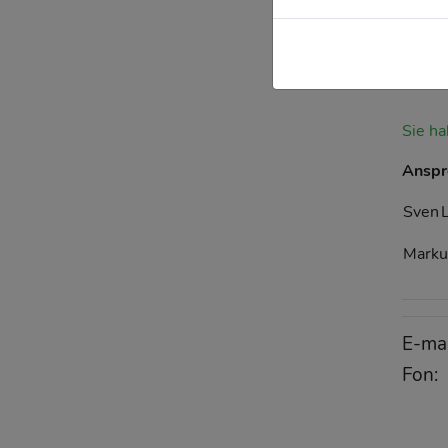
Sie h
Anspr
Sven
Marku
E-ma
Fon: