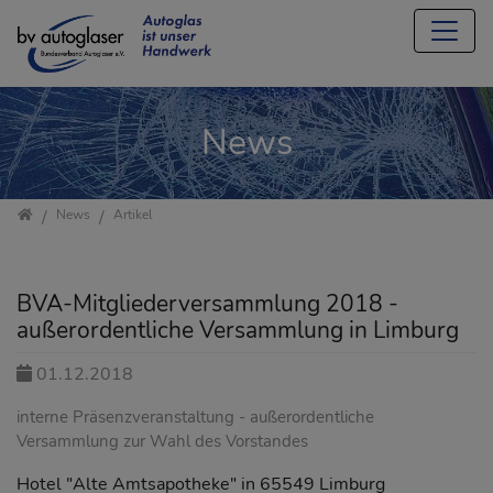
Direkt zur Hauptnavigation springen
Direkt zum Inhalt springen
Jump to sub navigation
News
Startseite
News
Artikel
BVA-Mitgliederversammlung 2018 -
außerordentliche Versammlung in Limburg
01.12.2018
interne Präsenzveranstaltung - außerordentliche
Versammlung zur Wahl des Vorstandes
Hotel "Alte Amtsapotheke" in 65549 Limburg