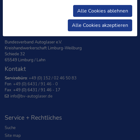
Alle Cookies ablehnen
Alle Cookies akzeptieren
Adresse
Bundesverband Autoglaser e.V.
Kreishandwerkerschaft Limburg-Weilburg
Schiede 32
65549 Limburg / Lahn
Kontakt
Servicebüro
:
+49 (0) 152 / 02 46 50 83
Fon
+49 (0) 6431 / 91 46 - 0
Fax +49 (0) 6431 / 91 46 - 17
info
@bv-autoglaser
.de
Service + Rechtliches
Suche
Site map