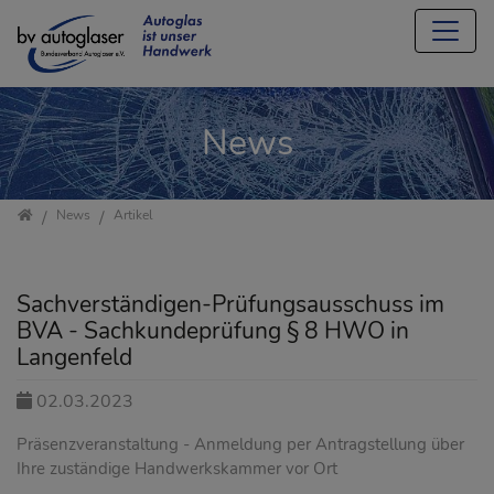
Direkt zur Hauptnavigation springen
Direkt zum Inhalt springen
Jump to sub navigation
News
Startseite
News
Artikel
Sachverständigen-Prüfungsausschuss im
BVA - Sachkundeprüfung § 8 HWO in
Langenfeld
02.03.2023
Präsenzveranstaltung - Anmeldung per Antragstellung über
Ihre zuständige Handwerkskammer vor Ort