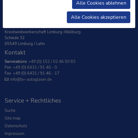
Alle Cookies ablehnen
Adresse
Alle Cookies akzeptieren
Bundesverband Autoglaser e.V.
Kreishandwerkerschaft Limburg-Weilburg
Schiede 32
65549 Limburg / Lahn
Kontakt
Servicebüro
:
+49 (0) 152 / 02 46 50 83
Fon
+49 (0) 6431 / 91 46 - 0
Fax +49 (0) 6431 / 91 46 - 17
info
@bv-autoglaser
.de
Service + Rechtliches
Suche
Site map
Datenschutz
Impressum