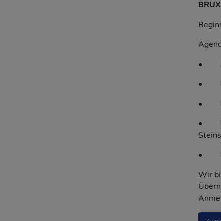
BRUXS
Beginn
Agend
• An
• Kur
• Mit
• Dem
Steins
• Fra
Wir bi
Übern
Anmel