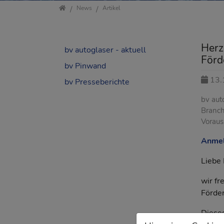
Startseite
News
Artikel
Herz
bv autoglaser - aktuell
Förd
bv Pinwand
13.
bv Presseberichte
bv aut
Branch
Voraus
Anmel
Liebe 
wir fr
Förde
Dieses