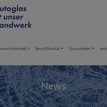
sensWerkstatt
Beruf/StartUp
Glasschaden
mei
News