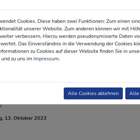
ehmen näher kennenzulernen und einen Einblick in ihre Prod
enstleistungen zu erhalten.
t aus erster Hand, wie Autoglas- und Steinschlagschutzfolien 
ndet Cookies. Diese haben zwei Funktionen: Zum einen sind s
eue Perspektiven und Möglichkeiten für euer Geschäft eröffn
tionalität unserer Website. Zum anderen können wir mit Hilf
. Ihr werdet die Chance haben, euch persönlich mit den Exper
r weiter verbessern. Hierzu werden pseudonymisierte Daten 
RUXSAFOL auszutauschen, Fragen zu stellen und detaillierte
ertet. Das Einverständnis in die Verwendung der Cookies kön
ationen zu erhalten.
nformationen zu Cookies auf dieser Website finden Sie in unse
und zu uns im
Impressum
.
r hinaus dient die „ansprech bar“ auch dem fachlichen Austau
den Verbandsmitgliedern. Nutzt diese Plattform, um euch mit
n Experten aus der Branche zu vernetzen und Ideen auszutau
genseitige Wissensaustausch kann uns alle inspirieren und u
nsamen Ziele stärken.
Alle Cookies ablehnen
Alle
m:
ag, 13. Oktober 2023