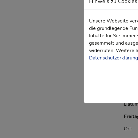
Untern
Hinweis zu Cookies
und Di
Erfahr
Unsere Webseite verwe
euch n
die grundlegende Funk
können
Inhalte für Sie imme
von B
gesammelt und ausgew
Inform
widerrufen. Weitere I
Datenschutzerklärung
Darübe
unter 
andere
Der ge
gemei
Datu
Freit
Ort: