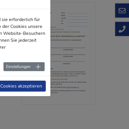
ukte
auch
ie erforderlich für
en
e der Cookies unsere
ten
von Website-Besuchern
nen Sie jederzeit
rer
sch
Einstellungen
schen.
nsere
 Cookies akzeptieren