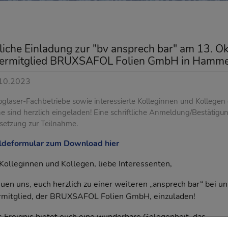
liche Einladung zur "bv ansprech bar" am 13. O
ermitglied BRUXSAFOL Folien GmbH in Hamme
10.2023
oglaser-Fachbetriebe sowie interessierte Kolleginnen und Kollegen
e sind herzlich eingeladen! Eine schriftliche Anmeldung/Bestätigun
setzung zur Teilnahme.
deformular zum Download hier
Kolleginnen und Kollegen, liebe Interessenten,
euen uns, euch herzlich zu einer weiteren „ansprech bar“ bei 
rmitglied, der BRUXSAFOL Folien GmbH, einzuladen!
 Ereignis bietet euch eine wunderbare Gelegenheit, das