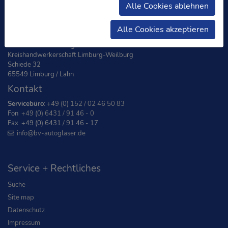
Alle Cookies ablehnen
Adresse
Alle Cookies akzeptieren
Bundesverband Autoglaser e.V.
Kreishandwerkerschaft Limburg-Weilburg
Schiede 32
65549 Limburg / Lahn
Kontakt
Servicebüro
:
+49 (0) 152 / 02 46 50 83
Fon
+49 (0) 6431 / 91 46 - 0
Fax +49 (0) 6431 / 91 46 - 17
info
@bv-autoglaser
.de
Service + Rechtliches
Suche
Site map
Datenschutz
Impressum