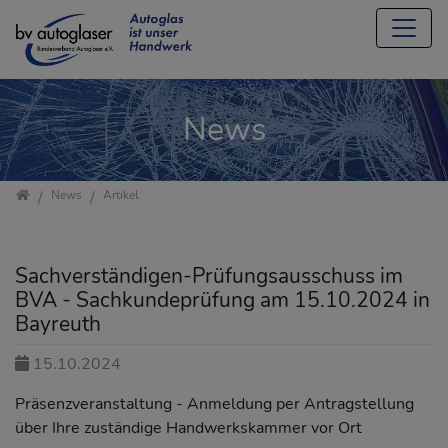
Direkt zur Hauptnavigation springen
Direkt zum Inhalt springen
Jump to sub navigation
News
Startseite
News
Artikel
Sachverständigen-Prüfungsausschuss im
BVA - Sachkundeprüfung am 15.10.2024 in
Bayreuth
15.10.2024
Präsenzveranstaltung - Anmeldung per Antragstellung
über Ihre zuständige Handwerkskammer vor Ort